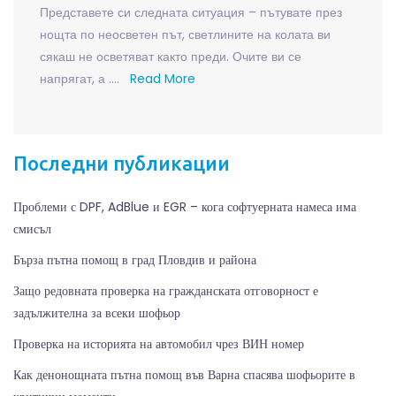
Представете си следната ситуация – пътувате през
нощта по неосветен път, светлините на колата ви
сякаш не осветяват както преди. Очите ви се
напрягат, а ….
Read More
Последни публикации
Проблеми с DPF, AdBlue и EGR – кога софтуерната намеса има
смисъл
Бърза пътна помощ в град Пловдив и района
Защо редовната проверка на гражданската отговорност е
задължителна за всеки шофьор
Проверка на историята на автомобил чрез ВИН номер
Как денонощната пътна помощ във Варна спасява шофьорите в