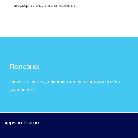
шофьорите в критични моменти
Полезно:
проверка преглед и диагностика преди покупка от Топ
диагностика
Appworx
theme.