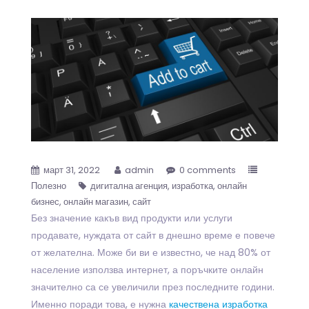
март 31, 2022
admin
0 comments
Полезно
дигитална агенция
изработка
онлайн
бизнес
онлайн магазин
сайт
Без значение какъв вид продукти или услуги
продавате, нуждата от сайт в днешно време е повече
от желателна. Може би ви е известно, че над 80% от
население използва интернет, а поръчките онлайн
значително са се увеличили през последните години.
Именно поради това, е нужна
качествена изработка