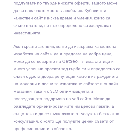
подлъгвате по твърде ниските оферти, защото може
да си навлечете много главоболия. Хубавият и
качествен сайт изисква време и умения, които са
скъпо платени, но пък определено си заслужават
инвестицията.
Ако търсите агенция, която да извършва качествена
изработка на сайт и да я предлага на добра цена,
може да се доверите на GetSeo. Тя има стотици и
много успешни проекти зад гърба си и определено се
слави с доста добра репутация както в изграждането
на модерни и лесни за използване сайтове и онлайн
магазини, така и с SEO оптимизацията и
последващата поддръжка на уеб сайта. Може да
разгледате ориентировъчните им ценови пакети, а
също така и да се възползвате от услугата безплатна
консултация, с която ще получите ценни съвети от
професионалисти в областта.