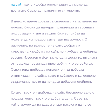
на сайт
, както и добра оптимизация, да може да
достигате бързо до правилните си клиенти.
В днешно време хората са свикнали с натискането на
няколко бутона да намерят правилната и търсената
информация и вие и вашият бизнес трябва да
можете да им предоставите тази възможност. От
изключителна важност е не само добрата и
качествена изработка на сайт, но и хубавата мобилна
версия. Известен е фактът, че една доста голяма част
от трафика преминава през мобилните устройства.
Освен това трябва да погрижите и за добрата
оптимизация на сайта, както и хубавото и качествено
съдържание, което да придава добавена стойност.
Когато търсите изработка на сайт, безспорно едно от
нещата, които търсите е добрата цена. Съветът,
който можем да ви дадем в тази насока е да не се